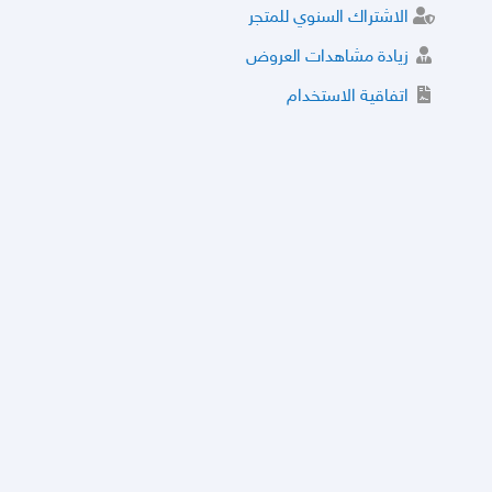
الاشتراك السنوي للمتجر
زيادة مشاهدات العروض
اتفاقية الاستخدام
خدمة الشراء الموثوق
توثيق المتجر و إضافة التراخيص
مركز الأمان
نظام التقييم
نظام الخصم
الحسابات والأرقام الموقوفة
قائمة السلع والعروض الممنوعة
الأسئلة الشائعة
سياسة الخصوصية