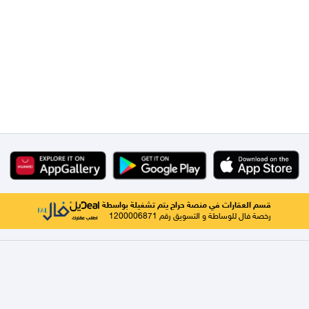
قسم العقارات في منصة حراج يتم تشغيلة بواسطة
رخصة فال للوساطة و التسويق رقم 1200006871