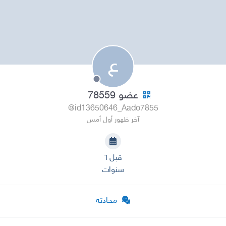
ع
عضو 78559
@id13650646_Aado7855
آخر ظهور أول أمس
قبل ٦
سنوات
محادثة