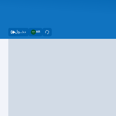
دخــــول
AR