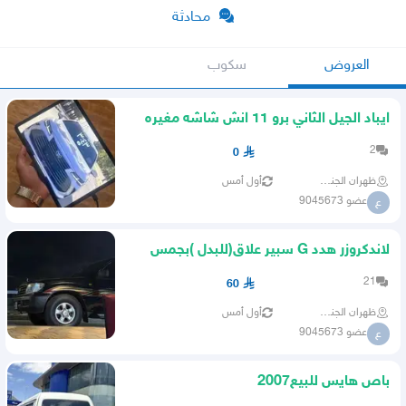
محادثة
العروض
سكوب
ايباد الجيل الثاني برو 11 انش شاشه مغيره
تجاري ضمان سنتين
2
0
ظهران الجنوب
أول أمس
عضو 9045673
ع
لاندكروزر هدد G سبير علاق(للبدل )بجمس
سيرا حوض من 14 الى18
21
60
ظهران الجنوب
أول أمس
عضو 9045673
ع
باص هايس للبيع2007