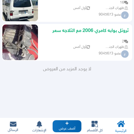
16
ظهران الجنوب
أول أمس
عضو 9045673
ع
ثروتل بوابه كامري 2006 مع الثلاجه سعر
مناسب جدا
2
ظهران الجنوب
أول أمس
عضو 9045673
ع
لا يوجد المزيد من العروض
أضف عرض
الرسائل
كل الأقسام
الإشعارات
الرئيسية