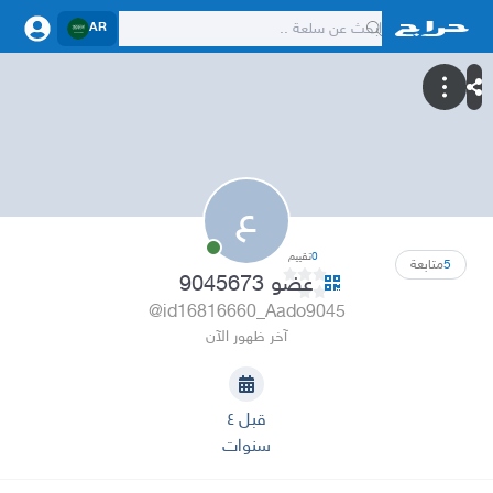
AR
ع
0
تقييم
5
متابعة
عضو 9045673
@id16816660_Aado9045
آخر ظهور الآن
قبل ٤
سنوات