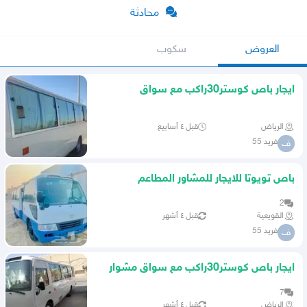
محادثة
العروض
سكوب
ايجار باص كوستر30راكب مع سواق
مشوارمن رياض مكه جده تبوك دمام
الرياض
قبل ٤ أسابيع
فريد 55
ف
باص تويوتا للايجار للمشاور المطاعم
والمدارس للرحلات 30 راكب
2
القويعية
قبل ٤ أشهر
فريد 55
ف
ايجار باص كوستر30راكب مع سواق مشوار
رياض جده مكه دمام نيوم
7
الرياض
قبل ٤ أشهر