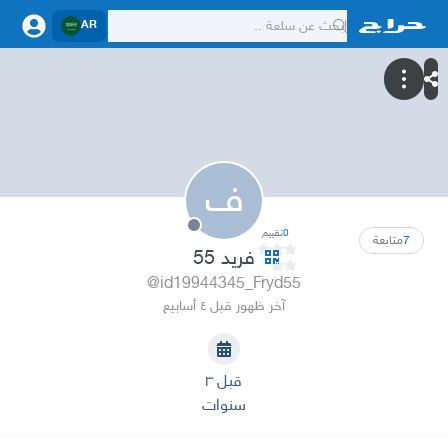
AR
ف
0
تقييم
7
متابعة
فريد 55
@id19944345_Fryd55
آخر ظهور قبل ٤ أسابيع
قبل ٣
سنوات