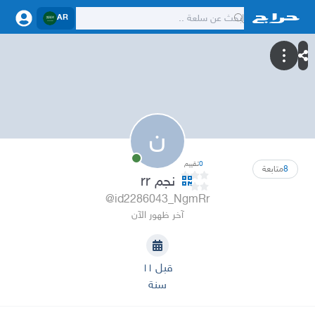
AR
ن
0
تقييم
8
متابعة
نجم rr
@id2286043_NgmRr
آخر ظهور الآن
قبل ١١
سنة