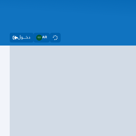
دخــــول
AR