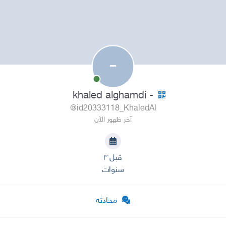
-
- khaled alghamdi
@id20333118_KhaledAl
آخر ظهور الآن
قبل ٣
سنوات
محادثة