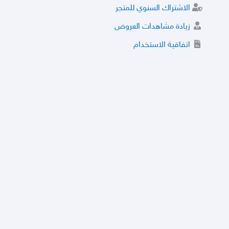
الاشتراك السنوي للمتجر
زيادة مشاهدات العروض
اتفاقية الاستخدام
خدمة الشراء الموثوق
توثيق المتجر و إضافة التراخيص
مركز الأمان
نظام التقييم
نظام الخصم
الحسابات والأرقام الموقوفة
قائمة السلع والعروض الممنوعة
الأسئلة الشائعة
سياسة الخصوصية