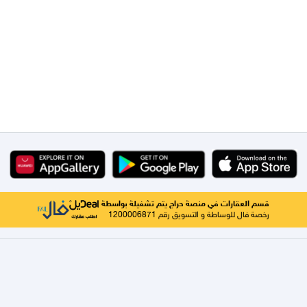
قسم العقارات في منصة حراج يتم تشغيلة بواسطة
رخصة فال للوساطة و التسويق رقم 1200006871