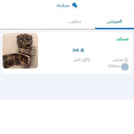
محادثة
العروض
سكوب
مساند
250
بلجرشي
أول أمس
.123toui
.