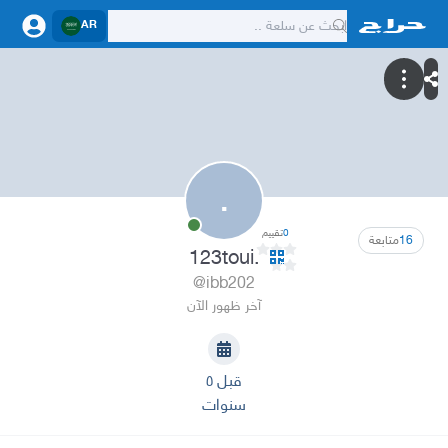
AR
.
0
تقييم
16
متابعة
.123toui
@ibb202
آخر ظهور الآن
قبل ٥
سنوات