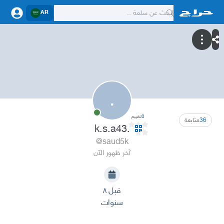
AR
.
0
تقييم
36
متابعة
.k.s.a43
@saud5k
آخر ظهور الآن
قبل ٨
سنوات