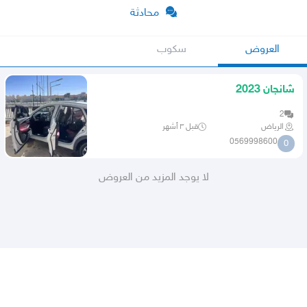
محادثة
العروض
سكوب
شانجان 2023
2
الرياض
قبل ٣ أشهر
0569998600
0
لا يوجد المزيد من العروض