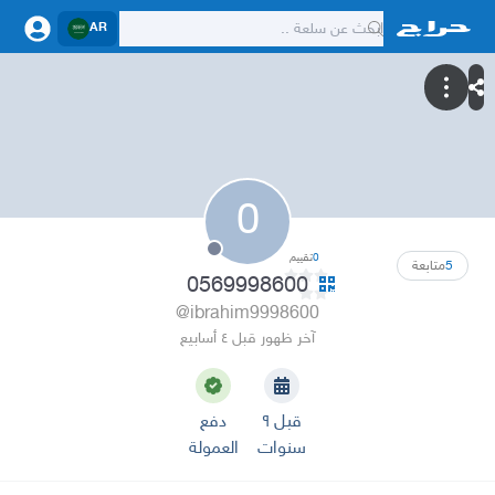
AR
0
0
تقييم
5
متابعة
0569998600
@ibrahim9998600
آخر ظهور قبل ٤ أسابيع
قبل ٩
دفع
سنوات
العمولة