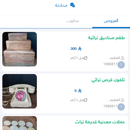
محادثة
العروض
سكوب
طقم صناديق تراثية
300
القطيف
قبل ٣ أيام
1990817
1
تلفون قرص تراثي
0
القطيف
قبل ٤ أيام
1990817
1
عملات معدنية قديمة تراث