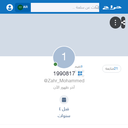
AR
1
0
تقييم
21
متابعة
1990817
@Zahr_Mohammed
آخر ظهور الآن
قبل ٤
سنوات