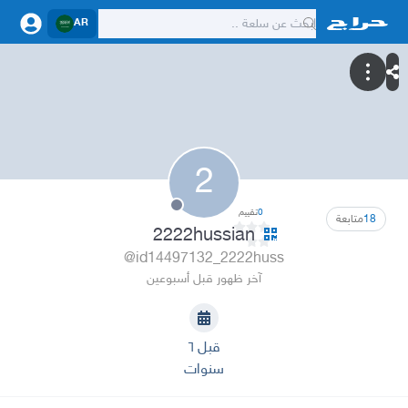
AR
2
0
تقييم
18
متابعة
2222hussian
@id14497132_2222huss
آخر ظهور قبل أسبوعين
قبل ٦
سنوات