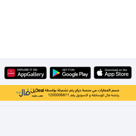
قسم العقارات في منصة حراج يتم تشغيلة بواسطة
رخصة فال للوساطة و التسويق رقم 1200006871