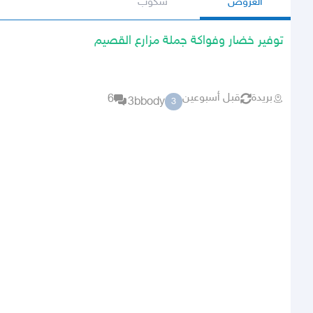
العروض
سكوب
توفير خضار وفواكة جملة مزارع القصيم
بريدة
قبل أسبوعين
6
3bbody
3