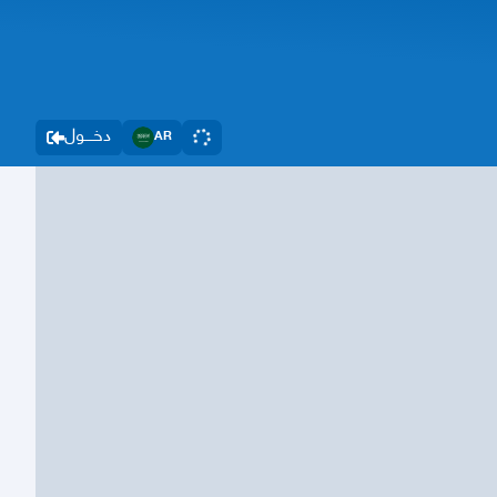
دخــــول
AR