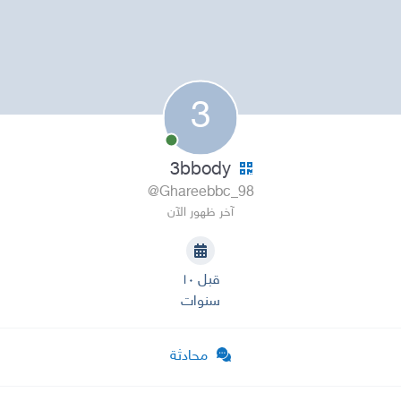
3
3bbody
@Ghareebbc_98
آخر ظهور الآن
قبل ١٠
سنوات
محادثة