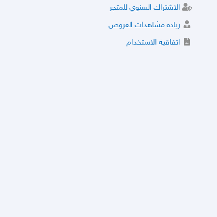
الاشتراك السنوي للمتجر
زيادة مشاهدات العروض
اتفاقية الاستخدام
خدمة الشراء الموثوق
توثيق المتجر و إضافة التراخيص
مركز الأمان
نظام التقييم
نظام الخصم
الحسابات والأرقام الموقوفة
قائمة السلع والعروض الممنوعة
الأسئلة الشائعة
سياسة الخصوصية