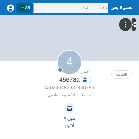
AR
4
0
تقييم
0
متابعة
45678a
@id24645293_45678a
آخر ظهور الأسبوع الماضي
قبل ٧
أشهر