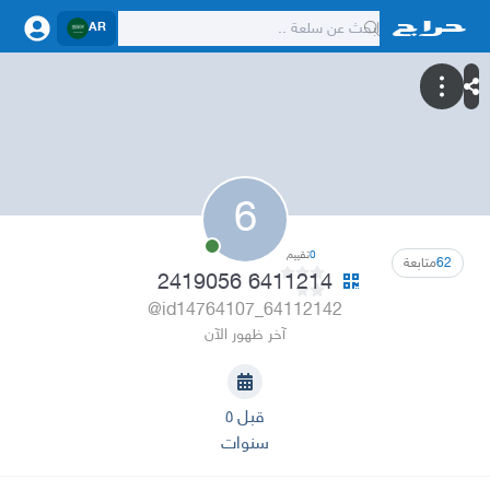
AR
6
0
تقييم
62
متابعة
6411214 2419056
@id14764107_64112142
آخر ظهور الآن
قبل ٥
سنوات