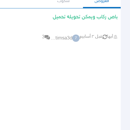
العروض
سكوب
باص ركاب ويمكن تحويله تحميل
أبها
قبل ٣ أسابيع
3
7atimsa3d
7