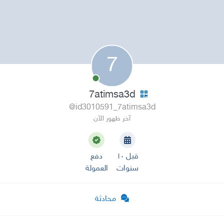
7
7atimsa3d
@id3010591_7atimsa3d
آخر ظهور الآن
قبل ١٠
دفع
سنوات
العمولة
محادثة