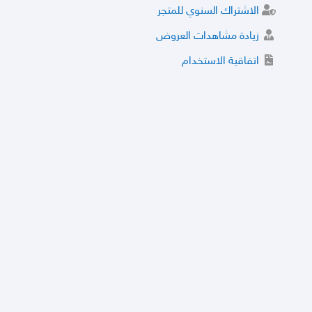
الاشتراك السنوي للمتجر
زيادة مشاهدات العروض
اتفاقية الاستخدام
خدمة الشراء الموثوق
توثيق المتجر و إضافة التراخيص
مركز الأمان
نظام التقييم
نظام الخصم
الحسابات والأرقام الموقوفة
قائمة السلع والعروض الممنوعة
الأسئلة الشائعة
سياسة الخصوصية