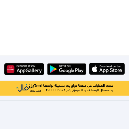
قسم العقارات في منصة حراج يتم تشغيلة بواسطة
رخصة فال للوساطة و التسويق رقم 1200006871