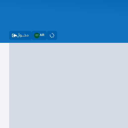
دخــــول
AR