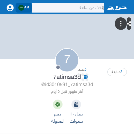
AR
7
0
تقييم
3
متابعة
7atimsa3d
@id3010591_7atimsa3d
آخر ظهور قبل ٥ أيام
قبل ١٠
دفع
سنوات
العمولة