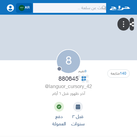
AR
8
0
تقييم
140
متابعة
880645
@languor_cursory_42
آخر ظهور قبل ٦ أيام
قبل ٣
دفع
سنوات
العمولة