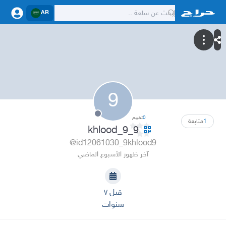
AR
9
0
تقييم
1
متابعة
9_khlood_9
@id12061030_9khlood9
آخر ظهور الأسبوع الماضي
قبل ٧
سنوات