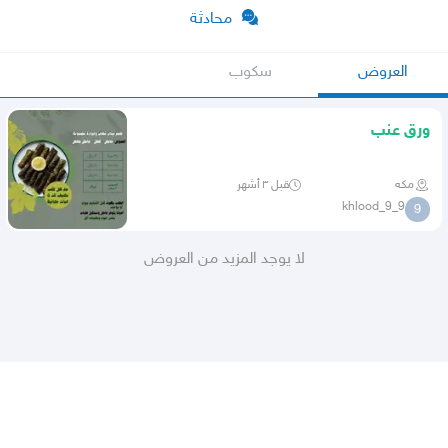
محادثة
العروض
سكوب
ورق عنب
مكه
قبل ٣ أشهر
9_khlood_9
9
لا يوجد المزيد من العروض