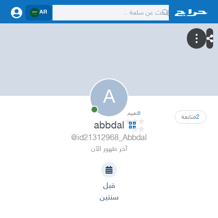
AR
A
0
تقييم
2
متابعة
abbdal
@id21312968_Abbdal
آخر ظهور الآن
قبل
سنتين