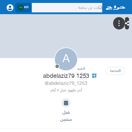
AR
A
0
تقييم
0
متابعة
abdelaziz79 1253
@abdelaziz79_1253
آخر ظهور قبل ٧ أيام
قبل
سنتين