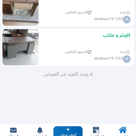
جده
الأسبوع الماضي
abdelaziz79 1253
A
کاونتر و مکتب
جده
الأسبوع الماضي
abdelaziz79 1253
A
لا يوجد المزيد من العروض
أضف عرض