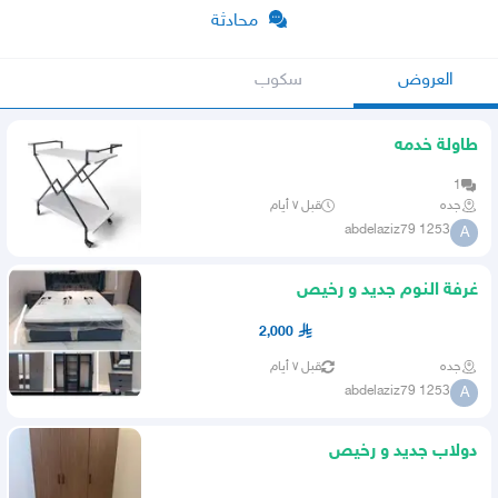
محادثة
العروض
سكوب
طاولة خدمه
1
جده
قبل ٧ أيام
abdelaziz79 1253
A
غرفة النوم جديد و رخيص
2,000
جده
قبل ٧ أيام
abdelaziz79 1253
A
دولاب جديد و رخيص