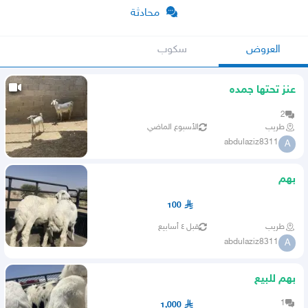
محادثة
العروض
سكوب
عنز تحتها جمده
2
طريب
الأسبوع الماضي
abdulaziz8311
A
بهم
100
طريب
قبل ٤ أسابيع
abdulaziz8311
A
بهم للبيع
1
1,000