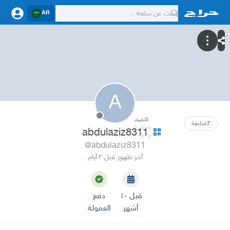
AR
A
0
تقييم
7
متابعة
abdulaziz8311
@abdulaziz8311
آخر ظهور قبل ٣ أيام
قبل ١٠
دفع
أشهر
العمولة