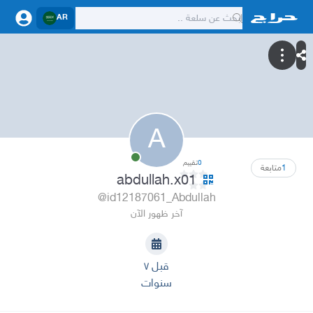
AR
A
0
تقييم
1
متابعة
abdullah.x01
@id12187061_Abdullah
آخر ظهور الآن
قبل ٧
سنوات