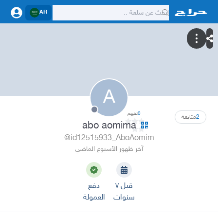
AR
A
0
تقييم
2
متابعة
abo aomima
@id12515933_AboAomim
آخر ظهور الأسبوع الماضي
قبل ٧
دفع
سنوات
العمولة