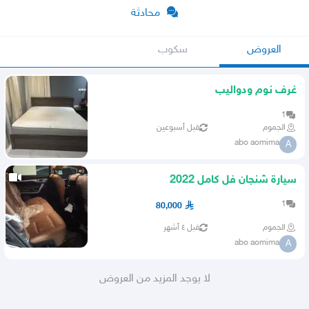
محادثة
العروض
سكوب
غرف نوم ودواليب
1
الجموم
قبل أسبوعين
abo aomima
A
سيارة شنجان فل كامل 2022
1
80,000
الجموم
قبل ٤ أشهر
abo aomima
A
لا يوجد المزيد من العروض