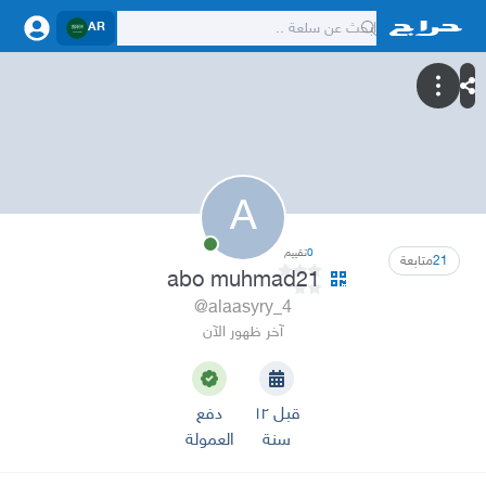
AR
A
0
تقييم
21
متابعة
abo muhmad21
@alaasyry_4
آخر ظهور الآن
قبل ١٢
دفع
سنة
العمولة