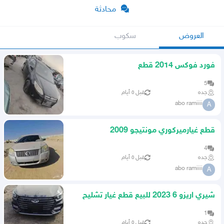
محادثة
العروض
سكوب
فورد فوكس 2014 قطع
5
جده
قبل ٥ أيام
abo ramiiii
A
قطع غيارميركوري مونتيجو 2009
4
جده
قبل ٥ أيام
abo ramiiii
A
شيري اريزو 6 2023 للبيع قطع غيار تشليح
1
جده
قبل ٥ أيام