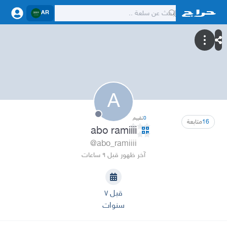
AR
A
0
تقييم
16
متابعة
abo ramiiii
@abo_ramiiii
آخر ظهور قبل ٩ ساعات
قبل ٧
سنوات