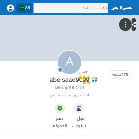
AR
A
2
تقييم
178
متابعة
abo saad9099
@majd90000
آخر ظهور قبل أسبوعين
قبل ٩
دفع
سنوات
العمولة