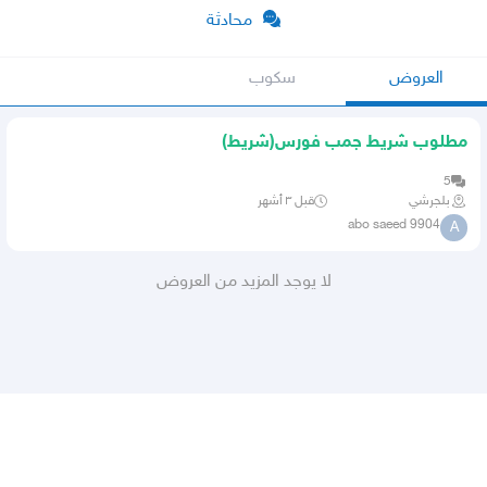
محادثة
العروض
سكوب
مطلوب شريط جمب فورس(شريط)
5
بلجرشي
قبل ٣ أشهر
abo saeed 9904
A
لا يوجد المزيد من العروض