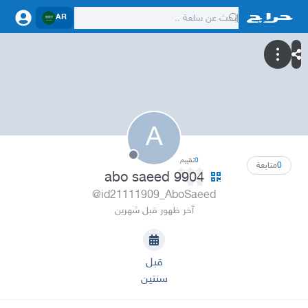
AR
A
0
تقييم
0
متابعة
abo saeed 9904
@id21111909_AboSaeed
آخر ظهور قبل شهرين
قبل
سنتين