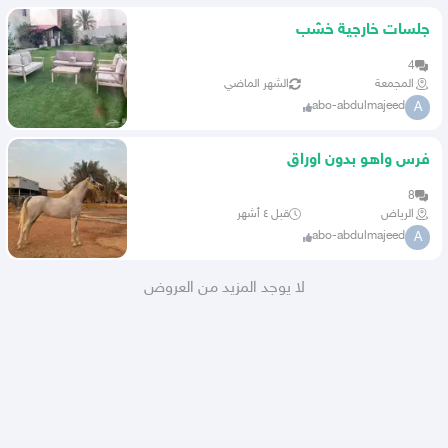
جلسات خارجية خشب
4
المجمعة
الشهر الماضي
abo-abdulmajeed
A
فرس واهو بدون اوراق
8
الرياض
قبل ٤ أشهر
abo-abdulmajeed
A
لا يوجد المزيد من العروض