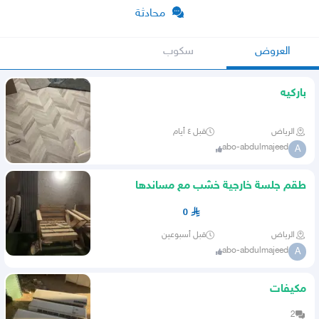
محادثة
العروض
سكوب
باركيه
الرياض
قبل ٤ أيام
abo-abdulmajeed
A
طقم جلسة خارجية خشب مع مساندها
0
الرياض
قبل أسبوعين
abo-abdulmajeed
A
مكيفات
2