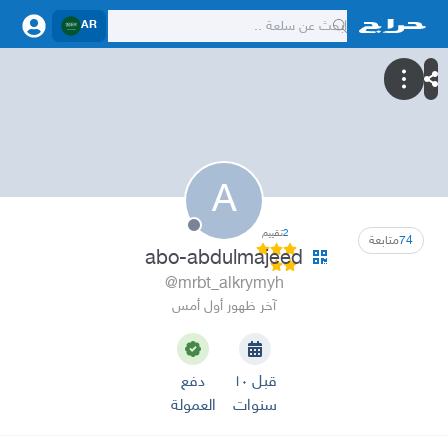
AR
A
2
تقييم
74
متابعة
abo-abdulmajeed
@mrbt_alkrymyh
آخر ظهور أول أمس
قبل ١٠
دفع
سنوات
العمولة