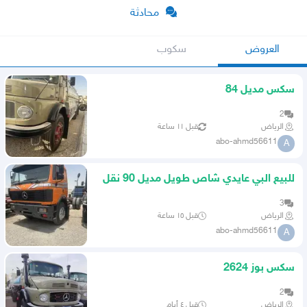
محادثة
العروض
سكوب
سكس مديل 84
2
الرياض
قبل ١١ ساعة
abo-ahmd56611
A
للبيع البي عايدي شاص طويل مديل 90 نقل
خاص بدون وزن جنوط 24
3
الرياض
قبل ١٥ ساعة
abo-ahmd56611
A
سكس بوز 2624
2
الرياض
قبل ٤ أيام