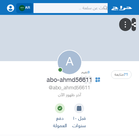
AR
A
0
تقييم
71
متابعة
abo-ahmd56611
@abo_ahmd56611
آخر ظهور الآن
قبل ١٠
دفع
سنوات
العمولة