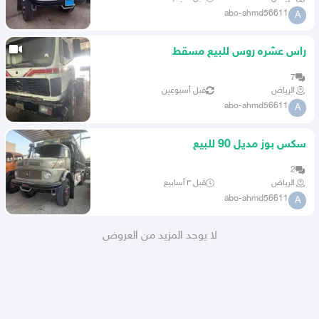
abo-ahmd56611
A
راس عشره روس للبيع مسقط
7
الرياض
قبل أسبوعين
abo-ahmd56611
A
سكس بوز مديل 90 للبيع
2
الرياض
قبل ٣ أسابيع
abo-ahmd56611
A
لا يوجد المزيد من العروض