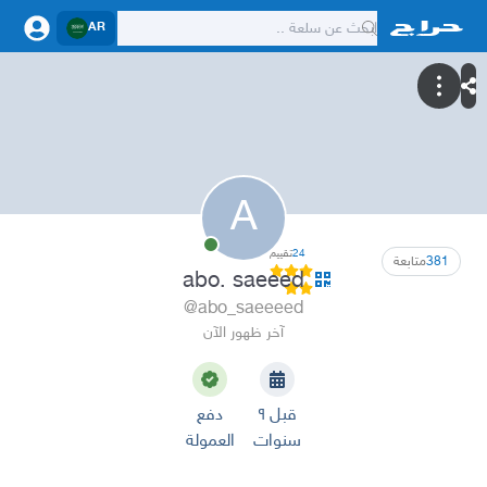
AR
A
24
تقييم
381
متابعة
abo. saeeed
@abo_saeeeed
آخر ظهور الآن
قبل ٩
دفع
سنوات
العمولة