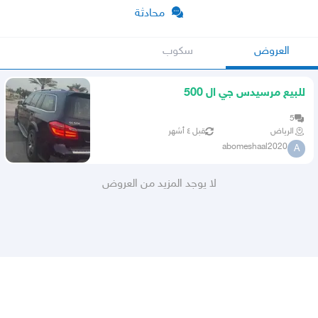
محادثة
العروض
سكوب
للبيع مرسيدس جي ال 500
5
الرياض
قبل ٤ أشهر
abomeshaal2020
A
لا يوجد المزيد من العروض