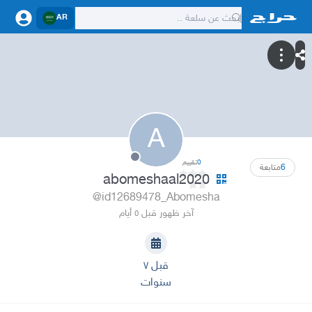
AR
A
0
تقييم
6
متابعة
abomeshaal2020
@id12689478_Abomesha
آخر ظهور قبل ٥ أيام
قبل ٧
سنوات