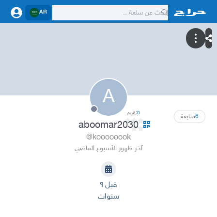
AR
A
0
تقييم
6
متابعة
aboomar2030
@koooooook
آخر ظهور الأسبوع الماضي
قبل ٩
سنوات