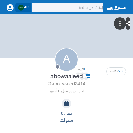
AR
A
0
تقييم
20
متابعة
abowaaleed
@abo_waled2414
آخر ظهور قبل ٣ أشهر
قبل ٥
سنوات