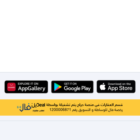
قسم العقارات في منصة حراج يتم تشغيلة بواسطة
رخصة فال للوساطة و التسويق رقم 1200006871