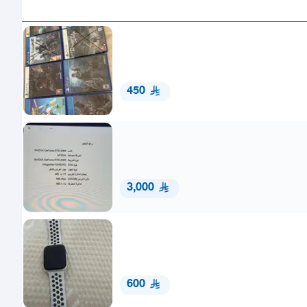
450
3,000
600