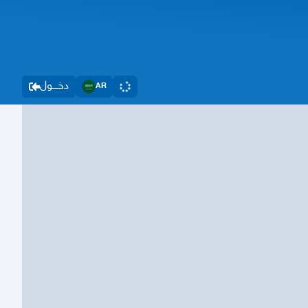
دخــــول
AR