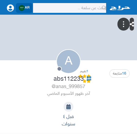
AR
A
1
تقييم
16
متابعة
abs112233
@anas_999857
آخر ظهور الأسبوع الماضي
قبل ٤
سنوات