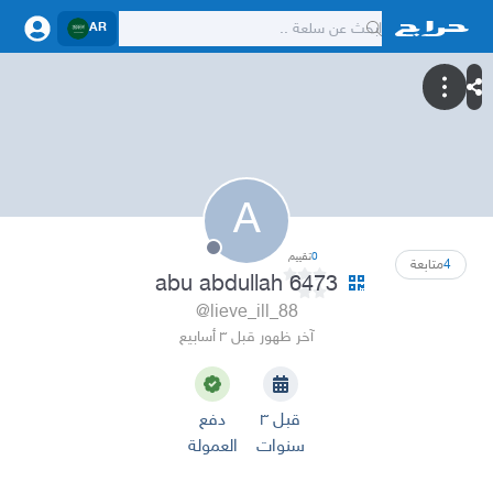
AR
A
0
تقييم
4
متابعة
abu abdullah 6473
@lieve_ill_88
آخر ظهور قبل ٣ أسابيع
قبل ٣
دفع
سنوات
العمولة