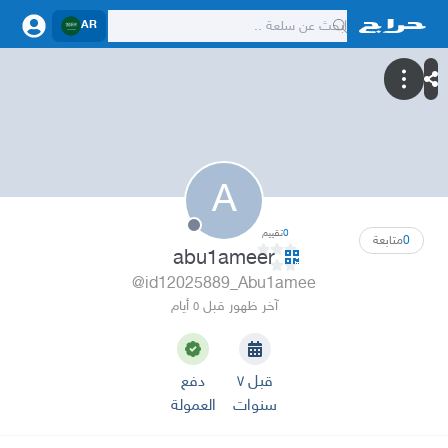
AR
A
0
تقييم
0
متابعة
abu1ameer
@id12025889_Abu1amee
آخر ظهور قبل ٥ أيام
قبل ٧
دفع
سنوات
العمولة