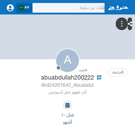
AR
A
0
تقييم
0
متابعة
abuabdullah200222
@id24261642_Abuabdul
آخر ظهور قبل أسبوعين
قبل ١٠
أشهر