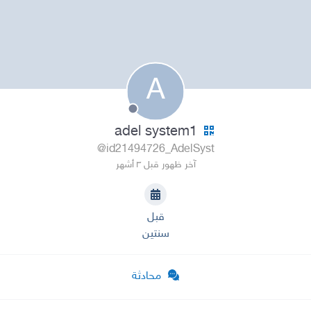
A
adel system1
@id21494726_AdelSyst
آخر ظهور قبل ٣ أشهر
قبل
سنتين
محادثة