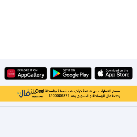
قسم العقارات في منصة حراج يتم تشغيلة بواسطة
رخصة فال للوساطة و التسويق رقم 1200006871