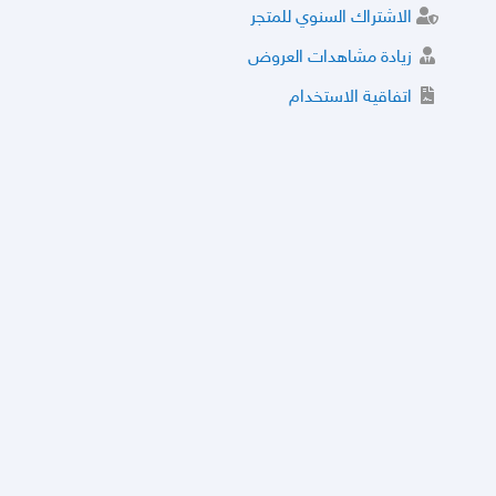
الاشتراك السنوي للمتجر
زيادة مشاهدات العروض
اتفاقية الاستخدام
خدمة الشراء الموثوق
توثيق المتجر و إضافة التراخيص
مركز الأمان
نظام التقييم
نظام الخصم
الحسابات والأرقام الموقوفة
قائمة السلع والعروض الممنوعة
الأسئلة الشائعة
سياسة الخصوصية