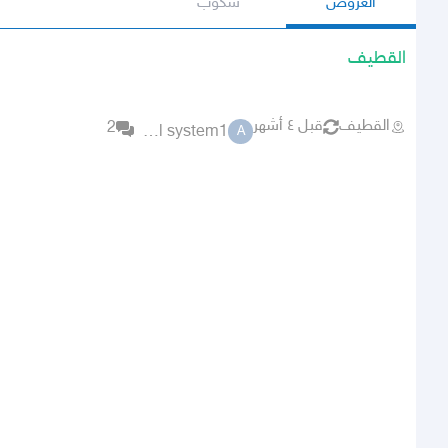
العروض
سكوب
القطيف
القطيف
قبل ٤ أشهر
2
adel system1
A