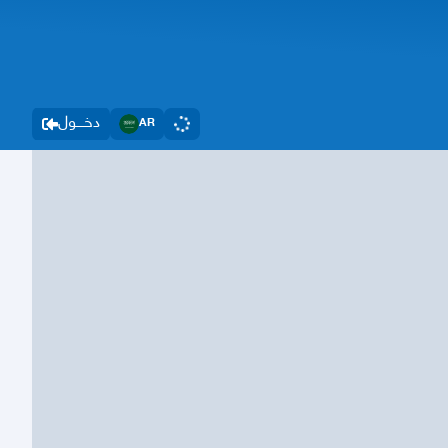
دخــــول
AR