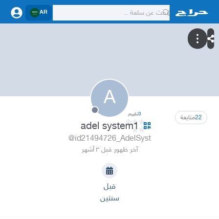
AR
A
0
تقييم
22
متابعة
adel system1
@id21494726_AdelSyst
آخر ظهور قبل ٣ أشهر
قبل
سنتين