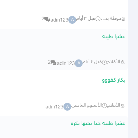
حوطة بني تميم
قبل ٣ أيام
2
adin123
A
عشرا طيبه
الأفلاج
قبل ٤ أيام
2
adin123
A
بكار كفووو
الأفلاج
الأسبوع الماضي
adin123
A
عشرا طيبه جدا تحتها بكره