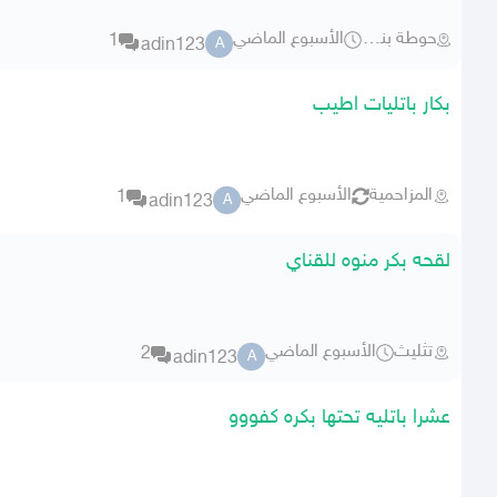
حوطة بني تميم
الأسبوع الماضي
1
adin123
A
بكار باتليات اطيب
المزاحمية
الأسبوع الماضي
1
adin123
A
لقحه بكر منوه للقناي
تثليث
الأسبوع الماضي
2
adin123
A
عشرا باتليه تحتها بكره كفووو