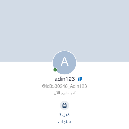
A
adin123
@id3530248_Adin123
آخر ظهور الآن
قبل ٩
سنوات