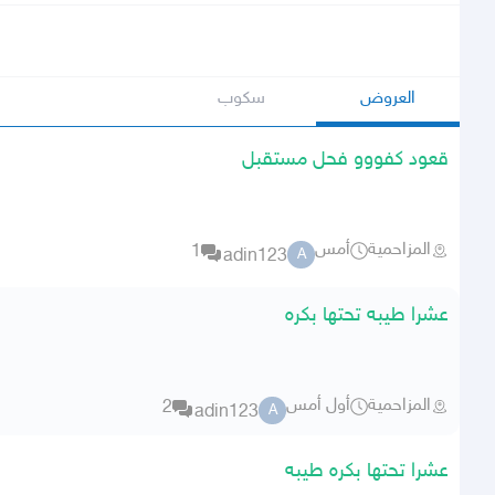
العروض
سكوب
قعود كفووو فحل مستقبل
المزاحمية
أمس
1
adin123
A
عشرا طيبه تحتها بكره
المزاحمية
أول أمس
2
adin123
A
عشرا تحتها بكره طيبه