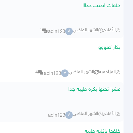
خلفات اطيب جدااا
الأفلاج
الشهر الماضي
1
adin123
A
بكار كفووو
المزاحمية
الشهر الماضي
4
adin123
A
عشرا تحتها بكره طيبه جدا
الأفلاج
الشهر الماضي
adin123
A
خلفها باتليه طيبه