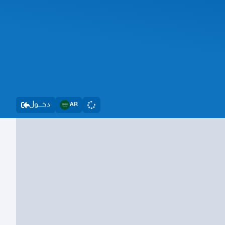
دخــــول
AR