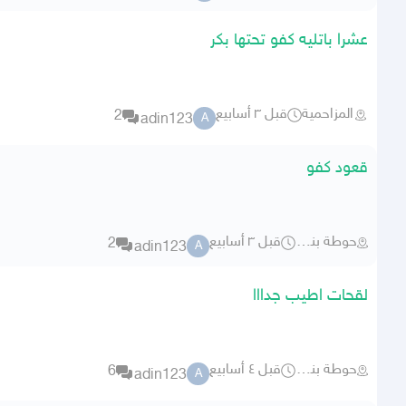
عشرا باتليه كفو تحتها بكر
المزاحمية
قبل ٣ أسابيع
2
adin123
A
قعود كفو
حوطة بني تميم
قبل ٣ أسابيع
2
adin123
A
لقحات اطيب جدااا
حوطة بني تميم
قبل ٤ أسابيع
6
adin123
A