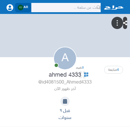
AR
A
0
تقييم
4
متابعة
ahmed 4333
@id4081500_Ahmed4333
آخر ظهور الآن
قبل ٩
سنوات