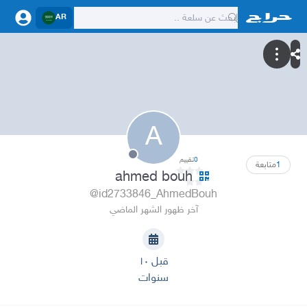
AR
A
0
تقييم
1
متابعة
ahmed bouh
@id2733846_AhmedBouh
آخر ظهور الشهر الماضي
قبل ١٠
سنوات