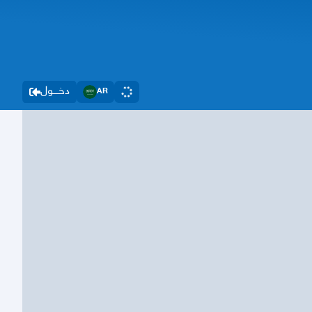
دخــــول
AR