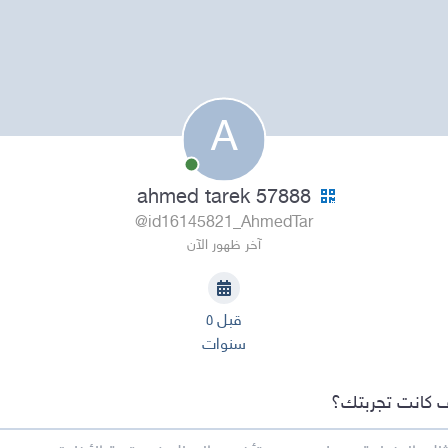
A
ahmed tarek 57888
@id16145821_AhmedTar
آخر ظهور الآن
قبل ٥
سنوات
 كانت تجربتك؟