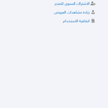
الاشتراك السنوي للمتجر
زيادة مشاهدات العروض
اتفاقية الاستخدام
خدمة الشراء الموثوق
توثيق المتجر و إضافة التراخيص
مركز الأمان
نظام التقييم
نظام الخصم
الحسابات والأرقام الموقوفة
قائمة السلع والعروض الممنوعة
الأسئلة الشائعة
سياسة الخصوصية