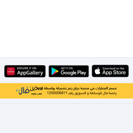
قسم العقارات في منصة حراج يتم تشغيلة بواسطة
رخصة فال للوساطة و التسويق رقم 1200006871