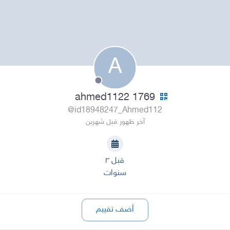
A
ahmed1122 1769
@id18948247_Ahmed112
آخر ظهور قبل شهرين
قبل ٣
سنوات
أضف تقييم