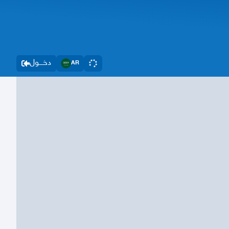
دخــــول
AR