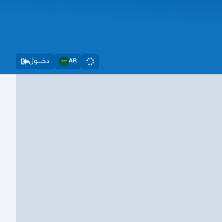
دخــــول
AR