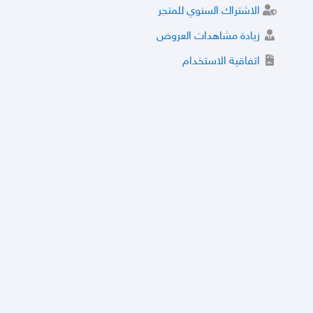
الاشتراك السنوي للمتجر
زيادة مشاهدات العروض
اتفاقية الاستخدام
خدمة الشراء الموثوق
توثيق المتجر و إضافة التراخيص
مركز الأمان
نظام التقييم
نظام الخصم
الحسابات والأرقام الموقوفة
قائمة السلع والعروض الممنوعة
الأسئلة الشائعة
سياسة الخصوصية