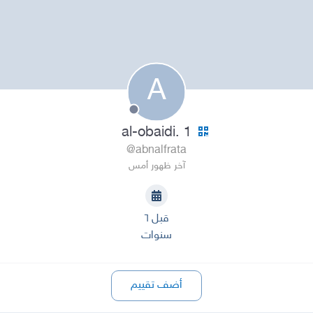
A
al-obaidi. 1
@abnalfrata
آخر ظهور أمس
قبل ٦
سنوات
أضف تقييم