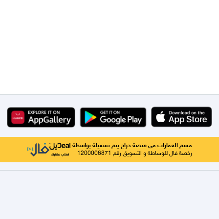
قسم العقارات في منصة حراج يتم تشغيلة بواسطة
رخصة فال للوساطة و التسويق رقم 1200006871