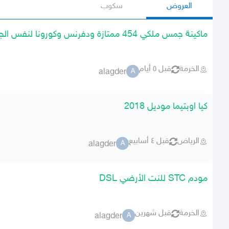
العروض
سكوب
ماكينة جمس ملكي 454 ممتازة ودفرنس وكورونا لنفس الجمس
الخرمة
قبل ٥ أيام
alagder
A
كيا اوبتيما موديل 2018
الرياض
قبل ٤ أسابيع
alagder
A
مودم STC للنت الأرضي DSL
الخرمة
قبل شهرين
alagder
A