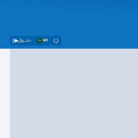
دخــــول
AR