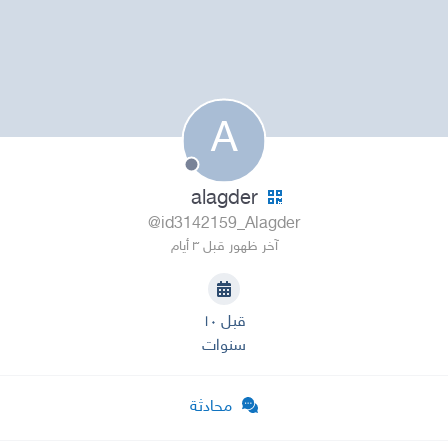
A
alagder
@id3142159_Alagder
آخر ظهور قبل ٣ أيام
قبل ١٠
سنوات
محادثة