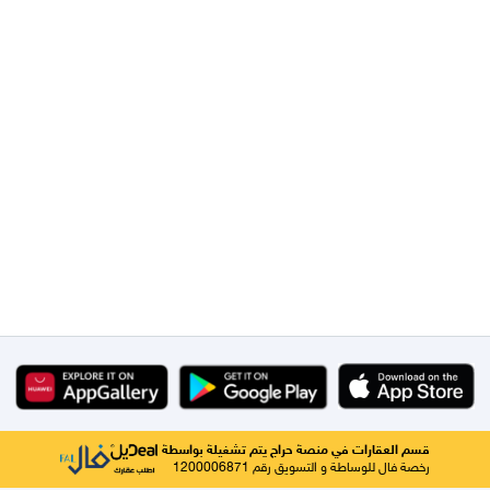
قسم العقارات في منصة حراج يتم تشغيلة بواسطة
رخصة فال للوساطة و التسويق رقم 1200006871