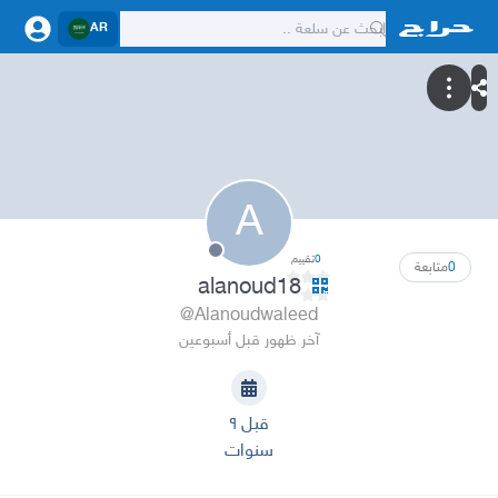
AR
A
0
تقييم
0
متابعة
alanoud18
@Alanoudwaleed
آخر ظهور قبل أسبوعين
قبل ٩
سنوات