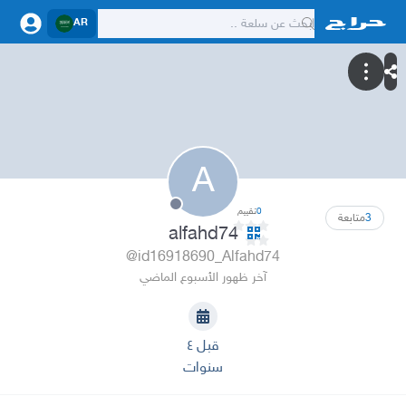
AR
A
0
تقييم
3
متابعة
alfahd74
@id16918690_Alfahd74
آخر ظهور الأسبوع الماضي
قبل ٤
سنوات