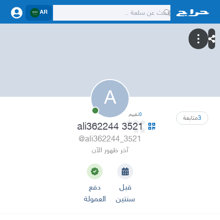
AR
A
0
تقييم
3
متابعة
ali362244 3521
@ali362244_3521
آخر ظهور الآن
قبل
دفع
سنتين
العمولة