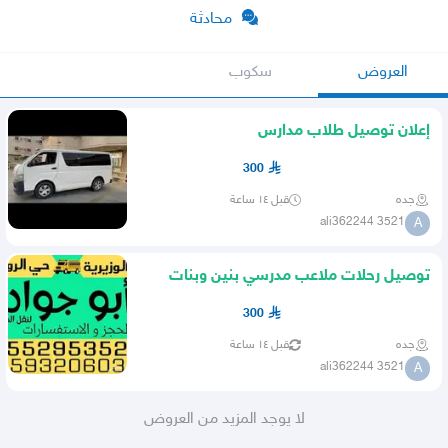
محادثة
العروض
سكوب
إعلان توصيل طلاب مدارس
300
جده
قبل ١٤ ساعة
ali362244 3521
A
توصيل رحلات ملاعب مدرسي بنين وبنات
الوزيرية الروابي كيلو 10
300
جده
قبل ١٤ ساعة
ali362244 3521
A
لا يوجد المزيد من العروض