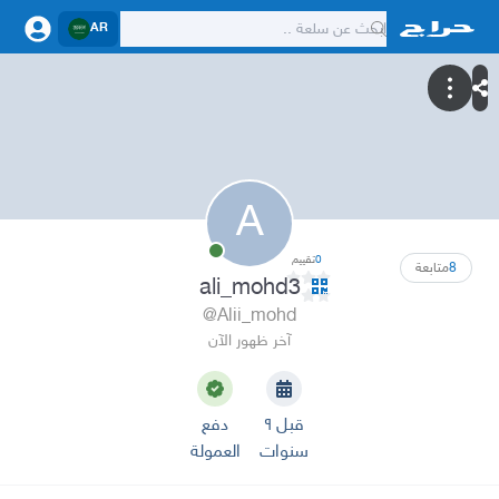
AR
A
0
تقييم
8
متابعة
ali_mohd3
@Alii_mohd
آخر ظهور الآن
قبل ٩
دفع
سنوات
العمولة